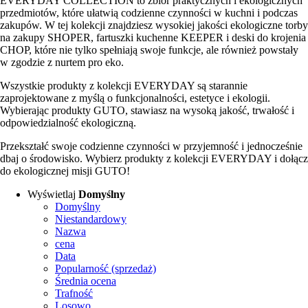
EVERYDAY COLLECTION to zbiór praktycznych i ekologicznych
przedmiotów, które ułatwią codzienne czynności w kuchni i podczas
zakupów. W tej kolekcji znajdziesz wysokiej jakości ekologiczne torby
na zakupy SHOPER, fartuszki kuchenne KEEPER i deski do krojenia
CHOP, które nie tylko spełniają swoje funkcje, ale również powstały
w zgodzie z nurtem pro eko.
Wszystkie produkty z kolekcji EVERYDAY są starannie
zaprojektowane z myślą o funkcjonalności, estetyce i ekologii.
Wybierając produkty GUTO, stawiasz na wysoką jakość, trwałość i
odpowiedzialność ekologiczną.
Przekształć swoje codzienne czynności w przyjemność i jednocześnie
dbaj o środowisko. Wybierz produkty z kolekcji EVERYDAY i dołącz
do ekologicznej misji GUTO!
Wyświetlaj
Domyślny
Domyślny
Niestandardowy
Nazwa
cena
Data
Popularność (sprzedaż)
Średnia ocena
Trafność
Losowo