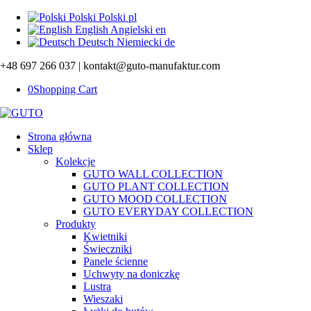
Polski
Polski
pl
English
Angielski
en
Deutsch
Niemiecki
de
+48 697 266 037 | kontakt@guto-manufaktur.com
0
Shopping Cart
Strona główna
Sklep
Kolekcje
GUTO WALL COLLECTION
GUTO PLANT COLLECTION
GUTO MOOD COLLECTION
GUTO EVERYDAY COLLECTION
Produkty
Kwietniki
Świeczniki
Panele ścienne
Uchwyty na doniczkę
Lustra
Wieszaki