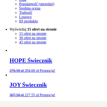
Popularność (sprzedaż)
Średnia ocena
Trafność
Losowo
ID produktu
Wyświetlaj
15 ofert na stronie
15 ofert na stronie
30 ofert na stronie
45 ofert na stronie
HOPE Świecznik
276.50
zł
204.60
zł
Promocja!
JOY Świecznik
307.50
zł
227.55
zł
Promocja!