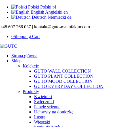
Polski
Polski
pl
English
Angielski
en
Deutsch
Niemiecki
de
+48 697 266 037 | kontakt@guto-manufaktur.com
0
Shopping Cart
Strona główna
Sklep
Kolekcje
GUTO WALL COLLECTION
GUTO PLANT COLLECTION
GUTO MOOD COLLECTION
GUTO EVERYDAY COLLECTION
Produkty
Kwietniki
Świeczniki
Panele ścienne
Uchwyty na doniczkę
Lustra
Wieszaki