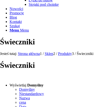
Łyżki do butów
Stojaki pod choinkę
Nowości
Promocje
Blog
Kontakt
Szukaj
Menu
Menu
Świeczniki
Jesteś tutaj:
Strona główna
1
/
Sklep
2
/
Produkty
3
/
Świeczniki
Świeczniki
Wyświetlaj
Domyślny
Domyślny
Niestandardowy
Nazwa
cena
Data